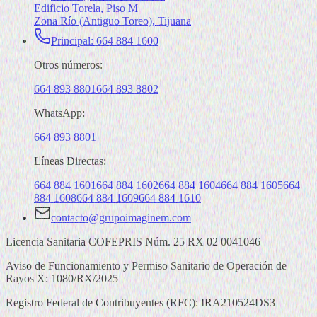
Edificio Torela, Piso M
Zona Río (Antiguo Toreo)
,
Tijuana
Principal: 664 884 1600
Otros números:
664 893 8801
664 893 8802
WhatsApp:
664 893 8801
Líneas Directas:
664 884
1601
664 884
1602
664 884
1604
664 884
1605
664
884
1608
664 884
1609
664 884
1610
contacto@grupoimaginem.com
Licencia Sanitaria COFEPRIS Núm. 25 RX 02 0041046
Aviso de Funcionamiento y Permiso Sanitario de Operación de
Rayos X: 1080/RX/2025
Registro Federal de Contribuyentes (RFC): IRA210524DS3