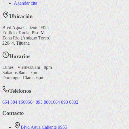
Agendar cita
Ubicación
Blvd Agua Caliente 9955
Edificio Torela, Piso M
Zona Río (Antiguo Toreo)
22044
,
Tijuana
Horarios
Lunes - Viernes
:
8am - 8pm
Sábados
:
8am - 7pm
Domingos
:
10am - 6pm
Teléfonos
664 884 1600
664 893 8801
664 893 8802
Contacto
Blvd Agua Caliente 9955