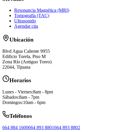
Resonancia Magnética (MRI)
Tomografía (TAC)
Ultrasonido
Agendar cita
Ubicación
Blvd Agua Caliente 9955
Edificio Torela, Piso M
Zona Río (Antiguo Toreo)
22044
,
Tijuana
Horarios
Lunes - Viernes
:
8am - 8pm
Sábados
:
8am - 7pm
Domingos
:
10am - 6pm
Teléfonos
664 884 1600
664 893 8801
664 893 8802