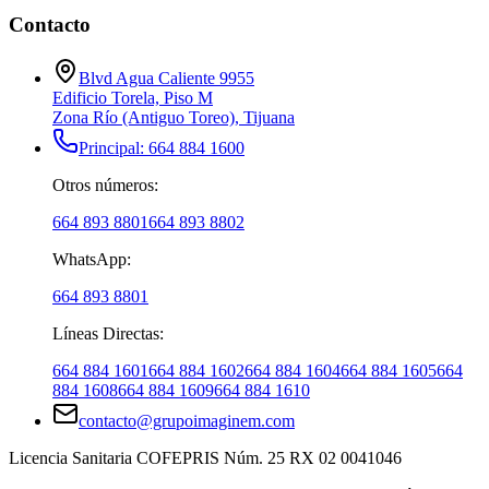
Contacto
Blvd Agua Caliente 9955
Edificio Torela, Piso M
Zona Río (Antiguo Toreo)
,
Tijuana
Principal: 664 884 1600
Otros números:
664 893 8801
664 893 8802
WhatsApp:
664 893 8801
Líneas Directas:
664 884
1601
664 884
1602
664 884
1604
664 884
1605
664
884
1608
664 884
1609
664 884
1610
contacto@grupoimaginem.com
Licencia Sanitaria COFEPRIS Núm. 25 RX 02 0041046