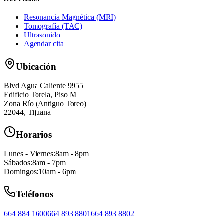
Resonancia Magnética (MRI)
Tomografía (TAC)
Ultrasonido
Agendar cita
Ubicación
Blvd Agua Caliente 9955
Edificio Torela, Piso M
Zona Río (Antiguo Toreo)
22044
,
Tijuana
Horarios
Lunes - Viernes
:
8am - 8pm
Sábados
:
8am - 7pm
Domingos
:
10am - 6pm
Teléfonos
664 884 1600
664 893 8801
664 893 8802