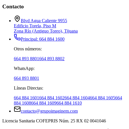
Contacto
Blvd Agua Caliente 9955
Edificio Torela, Piso M
Zona Río (Antiguo Toreo)
,
Tijuana
Principal: 664 884 1600
Otros números:
664 893 8801
664 893 8802
WhatsApp:
664 893 8801
Líneas Directas:
664 884
1601
664 884
1602
664 884
1604
664 884
1605
664
884
1608
664 884
1609
664 884
1610
contacto@grupoimaginem.com
Licencia Sanitaria COFEPRIS Núm. 25 RX 02 0041046